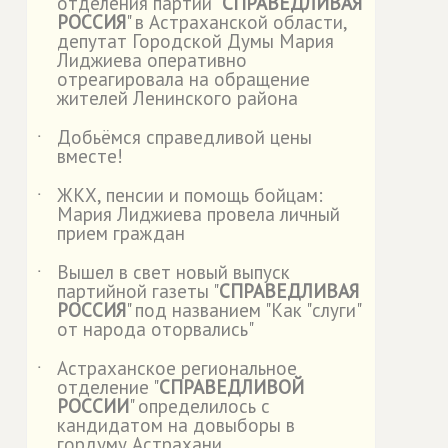
отделения партии "
СПРАВЕДЛИВАЯ
РОССИЯ
" в Астраханской области,
депутат Городской Думы Мария
Лиджиева оперативно
отреагировала на обращение
жителей Ленинского района
Добьёмся справедливой цены
˙
вместе!
ЖКХ, пенсии и помощь бойцам:
˙
Мария Лиджиева провела личный
прием граждан
Вышел в свет новый выпуск
˙
партийной газеты "
СПРАВЕДЛИВАЯ
РОССИЯ
" под названием "Как "слуги"
от народа оторвались"
Астраханское региональное
˙
отделение "
СПРАВЕДЛИВОЙ
РОССИИ
" определилось с
кандидатом на довыборы в
гордуму Астрахани