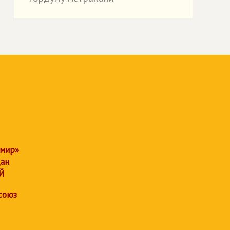
 мир»
дан
Й
союз