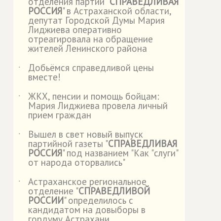
отделения партии "
СПРАВЕДЛИВАЯ
РОССИЯ
" в Астраханской области,
депутат Городской Думы Мария
Лиджиева оперативно
отреагировала на обращение
жителей Ленинского района
Добьёмся справедливой цены
˙
вместе!
ЖКХ, пенсии и помощь бойцам:
˙
Мария Лиджиева провела личный
прием граждан
Вышел в свет новый выпуск
˙
партийной газеты "
СПРАВЕДЛИВАЯ
РОССИЯ
" под названием "Как "слуги"
от народа оторвались"
Астраханское региональное
˙
отделение "
СПРАВЕДЛИВОЙ
РОССИИ
" определилось с
кандидатом на довыборы в
гордуму Астрахани