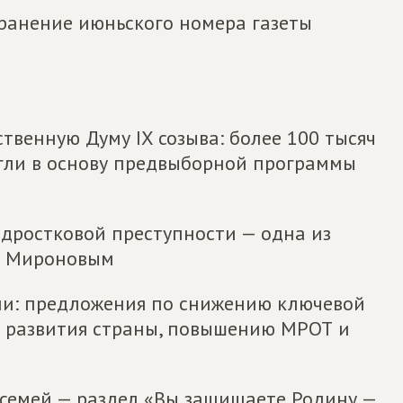
ранение июньского номера газеты
твенную Думу IX созыва: более 100 тысяч
гли в основу предвыборной программы
одростковой преступности — одна из
м Мироновым
ии: предложения по снижению ключевой
я развития страны, повышению МРОТ и
 семей — раздел «Вы защищаете Родину —