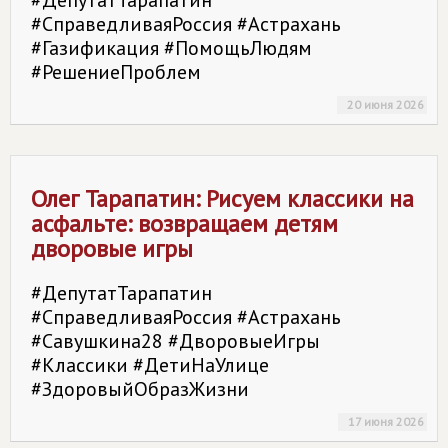
#ДепутатТарапатин
#СправедливаяРоссия #Астрахань
#Газификация #ПомощьЛюдям
#РешениеПроблем
20 июня 2026
Олег Тарапатин: Рисуем классики на
асфальте: возвращаем детям
дворовые игры
#ДепутатТарапатин
#СправедливаяРоссия #Астрахань
#Савушкина28 #ДворовыеИгры
#Классики #ДетиНаУлице
#ЗдоровыйОбразЖизни
17 июня 2026