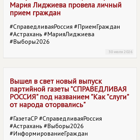
Мария Лиджиева провела личный
прием граждан
#СправедливаяРоссия #ПриемГраждан
#Астрахань #МарияЛиджиева
#Выборы2026
30 июля 2026
Вышел в свет новый выпуск
партийной газеты "
СПРАВЕДЛИВАЯ
РОССИЯ
" под названием "Как "слуги"
от народа оторвались"
#ГазетаСР #СправедливаяРоссия
#Астрахань #Выборы2026
#ИнформированиеГраждан