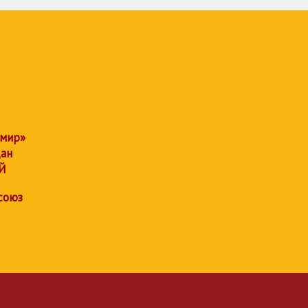
 мир»
дан
Й
союз