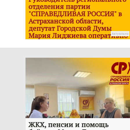
отделения партии
"
СПРАВЕДЛИВАЯ РОССИЯ
" в
Астраханской области,
депутат Городской Думы
Мария Лиджиева оперативно
Актуально
отреагировала на обращение
жителей Ленинского района
ЖКХ, пенсии и помощь