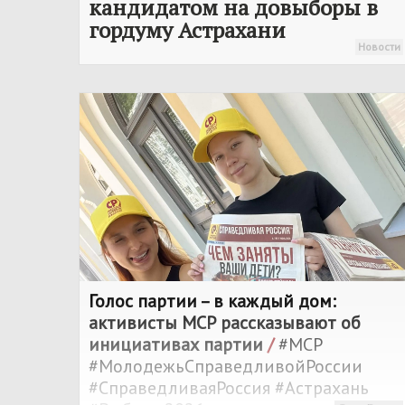
кандидатом на довыборы в
гордуму Астрахани
Новости
Голос партии – в каждый дом:
активисты МСР рассказывают об
инициативах партии
/
#МСР
#МолодежьСправедливойРоссии
#СправедливаяРоссия #Астрахань