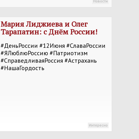
Новости
Мария Лиджиева и Олег
Тарапатин: с Днём России!
#ДеньРоссии #12Июня #СлаваРоссии
#ЯЛюблюРоссию #Патриотизм
#СправедливаяРоссия #Астрахань
#НашаГордость
Интересно