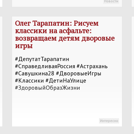
Новости
Олег Тарапатин: Рисуем
классики на асфальте:
возвращаем детям дворовые
игры
#ДепутатТарапатин
#СправедливаяРоссия #Астрахань
#Савушкина28 #ДворовыеИгры
#Классики #ДетиНаУлице
#ЗдоровыйОбразЖизни
Интересно