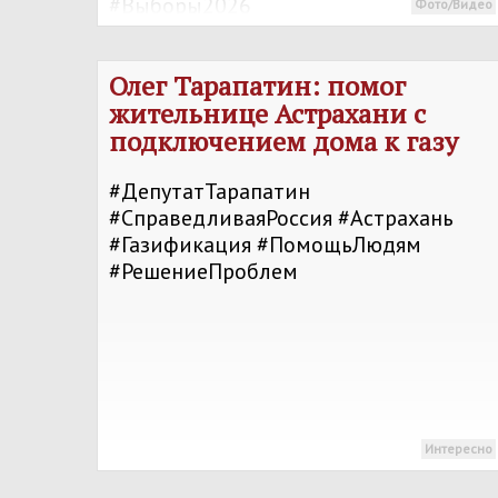
#Выборы2026
Фото/Видео
#Информированиеграждан
Олег Тарапатин: помог
жительнице Астрахани с
подключением дома к газу
#ДепутатТарапатин
#СправедливаяРоссия #Астрахань
#Газификация #ПомощьЛюдям
#РешениеПроблем
Интересно