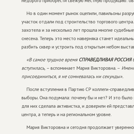
недорого приобрести свежую местную продукцию: ов
Но в один момент рынок оцепили, павильоны разру
участок отдали под строительство торгового центра
захотела и за несколько лет прошла многие судебные
снесена. Теперь это место наверняка станет идеаль
разбить сквер и устроить под открытым небом выстав
«В самое трудное время
СПРАВЕДЛИВАЯ РОССИЯ
б
вступилась,
– вспоминает Мария Викторовна. –
Именно
присоединиться, я не сомневалась ни секунды».
После вступления в Партию СР коллеги-справедли
выборы. Она подумала: почему бы и нет? И это было 
для них сделала активистка, и доверили ей представ
центра, а теперь и на региональном уровне.
Мария Викторовна и сегодня продолжает уверенно,