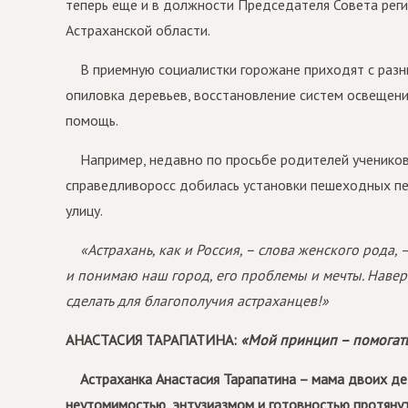
теперь еще и в должности Председателя Совета рег
Астраханской области.
В приемную социалистки горожане приходят с разн
опиловка деревьев, восстановление систем освещени
помощь.
Например, недавно по просьбе родителей учеников
справедливоросс добилась установки пешеходных пе
улицу.
«Астрахань, как и Россия, – слова женского рода,
–
и понимаю наш город, его проблемы и мечты. Наверн
сделать для благополучия астраханцев!»
АНАСТАСИЯ ТАРАПАТИНА:
«Мой принцип – помогать
Астраханка Анастасия Тарапатина – мама двоих де
неутомимостью, энтузиазмом и готовностью протянут