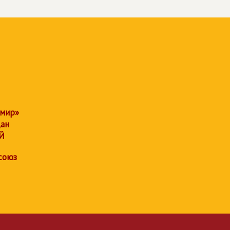
 мир»
дан
Й
союз