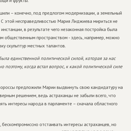
ощи и фрукты.
шили – конечно, под предлогом модернизации, а земельный
. С этой несправедливостью Мария Лиджиева мириться не
 инстанции, в результате чего незаконная постройка была
ным общественным пространством - здесь, например, можно
ку скульптур местных талантов.
ыла единственной политической силой, которая за нас
 поэтому, когда встал вопрос, к какой политической силе
вороссы предложили Марии выдвинуть свою кандидатуру на
верным решением, ведь астраханцы не забыли всего, что
лять интересы народа в парламенте – сначала областного
 бескомпромиссно отстаивать интересы астраханцев, но