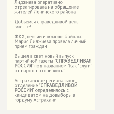
Лиджиева оперативно
отреагировала на обращение
жителей Ленинского района
Добьёмся справедливой цены
˙
вместе!
ЖКХ, пенсии и помощь бойцам:
˙
Мария Лиджиева провела личный
прием граждан
Вышел в свет новый выпуск
˙
партийной газеты "
СПРАВЕДЛИВАЯ
РОССИЯ
" под названием "Как "слуги"
от народа оторвались"
Астраханское региональное
˙
отделение "
СПРАВЕДЛИВОЙ
РОССИИ
" определилось с
кандидатом на довыборы в
гордуму Астрахани