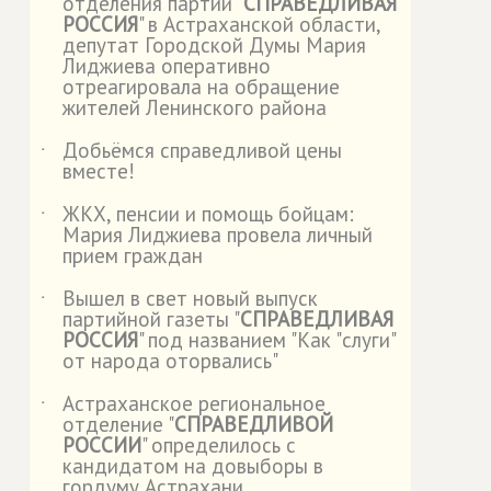
отделения партии "
СПРАВЕДЛИВАЯ
РОССИЯ
" в Астраханской области,
депутат Городской Думы Мария
Лиджиева оперативно
отреагировала на обращение
жителей Ленинского района
Добьёмся справедливой цены
˙
вместе!
ЖКХ, пенсии и помощь бойцам:
˙
Мария Лиджиева провела личный
прием граждан
Вышел в свет новый выпуск
˙
партийной газеты "
СПРАВЕДЛИВАЯ
РОССИЯ
" под названием "Как "слуги"
от народа оторвались"
Астраханское региональное
˙
отделение "
СПРАВЕДЛИВОЙ
РОССИИ
" определилось с
кандидатом на довыборы в
гордуму Астрахани