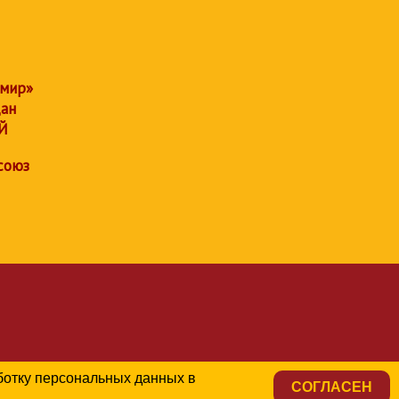
 мир»
дан
Й
союз
аботку персональных данных в
СОГЛАСЕН