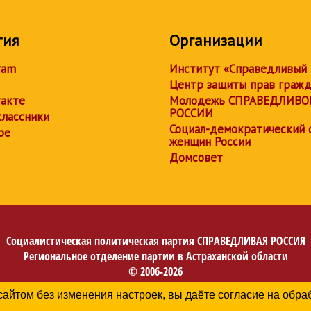
тия
Организации
ram
Институт «Справедливый
Центр защиты прав граж
акте
Молодежь СПРАВЕДЛИВО
РОССИИ
лассники
Социал-демократический 
be
женщин России
Домсовет
Социалистическая политическая партия
СПРАВЕДЛИВАЯ РОССИЯ
Региональное отделение партии в Астраханской области
© 2006-2026
Политика в отношении обработки персональных данных
сайтом без изменения настроек, вы даёте согласие на обр