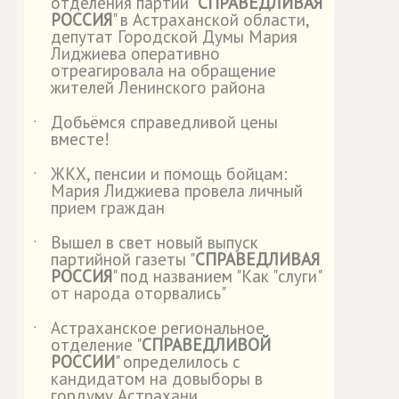
отделения партии "
СПРАВЕДЛИВАЯ
РОССИЯ
" в Астраханской области,
депутат Городской Думы Мария
Лиджиева оперативно
отреагировала на обращение
жителей Ленинского района
Добьёмся справедливой цены
˙
вместе!
ЖКХ, пенсии и помощь бойцам:
˙
Мария Лиджиева провела личный
прием граждан
Вышел в свет новый выпуск
˙
партийной газеты "
СПРАВЕДЛИВАЯ
РОССИЯ
" под названием "Как "слуги"
от народа оторвались"
Астраханское региональное
˙
отделение "
СПРАВЕДЛИВОЙ
РОССИИ
" определилось с
кандидатом на довыборы в
гордуму Астрахани