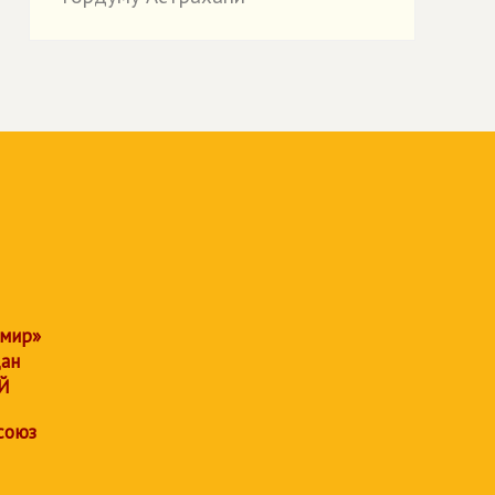
 мир»
дан
Й
союз