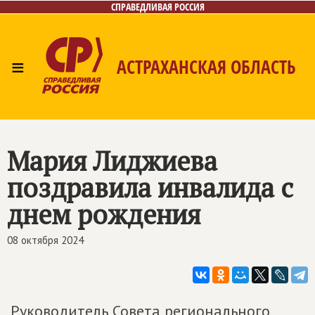
СПРАВЕДЛИВАЯ РОССИЯ
≡
АСТРАХАНСКАЯ ОБЛАСТЬ
Главная
Новости
Лица
Фото/Видео
Газета
Контакты
Мария Лиджиева
поздравила инвалида с
днем рождения
08 октября 2024
Руководитель Совета регионального