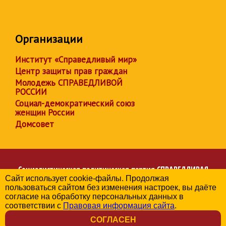
Организации
Институт «Справедливый мир»
Центр защиты прав граждан
Молодежь СПРАВЕДЛИВОЙ
РОССИИ
Социал-демократический союз
женщин России
Домсовет
Социалистическая политическая партия
СПРАВЕДЛИВАЯ
Сайт использует cookie-файлы. Продолжая
РОССИЯ
пользоваться сайтом без изменения настроек, вы даёте
Региональное отделение партии в Астраханской области
согласие на обработку персональных данных в
© 2006-2026
соответствии с
Правовая информация сайта
.
Политика в отношении обработки персональных данных
СОГЛАСЕН