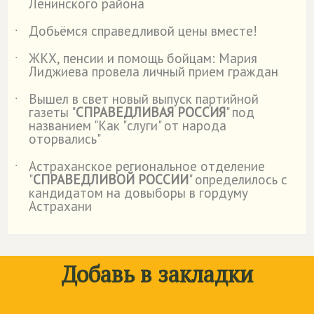
Ленинского района
Добьёмся справедливой цены вместе!
˙
ЖКХ, пенсии и помощь бойцам: Мария
˙
Лиджиева провела личный прием граждан
Вышел в свет новый выпуск партийной
˙
газеты "
СПРАВЕДЛИВАЯ РОССИЯ
" под
названием "Как "слуги" от народа
оторвались"
Астраханское региональное отделение
˙
"
СПРАВЕДЛИВОЙ РОССИИ
" определилось с
кандидатом на довыборы в гордуму
Астрахани
Добавь в закладки