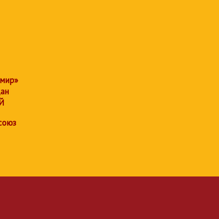
 мир»
дан
Й
союз