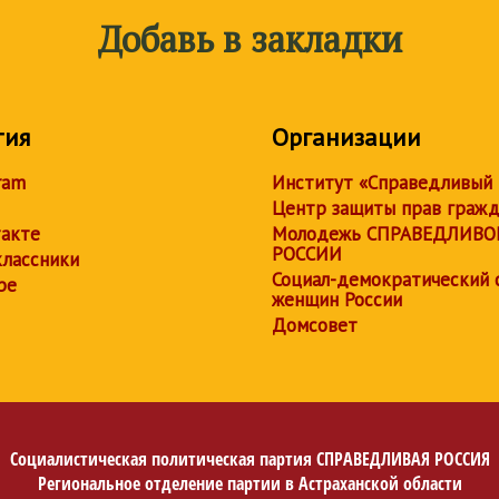
Добавь в закладки
тия
Организации
ram
Институт «Справедливый
Центр защиты прав граж
акте
Молодежь СПРАВЕДЛИВО
РОССИИ
лассники
Социал-демократический 
be
женщин России
Домсовет
Социалистическая политическая партия
СПРАВЕДЛИВАЯ РОССИЯ
Региональное отделение партии в Астраханской области