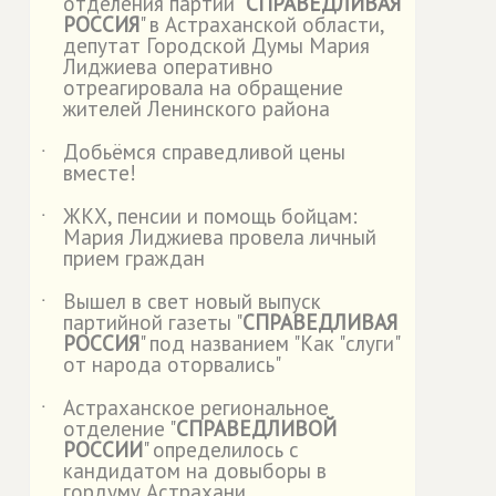
отделения партии "
СПРАВЕДЛИВАЯ
РОССИЯ
" в Астраханской области,
депутат Городской Думы Мария
Лиджиева оперативно
отреагировала на обращение
жителей Ленинского района
Добьёмся справедливой цены
˙
вместе!
ЖКХ, пенсии и помощь бойцам:
˙
Мария Лиджиева провела личный
прием граждан
Вышел в свет новый выпуск
˙
партийной газеты "
СПРАВЕДЛИВАЯ
РОССИЯ
" под названием "Как "слуги"
от народа оторвались"
Астраханское региональное
˙
отделение "
СПРАВЕДЛИВОЙ
РОССИИ
" определилось с
кандидатом на довыборы в
гордуму Астрахани