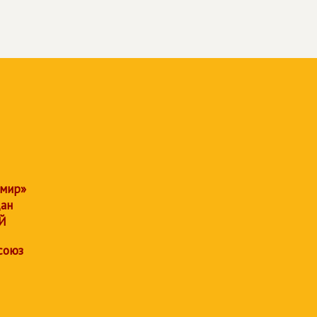
 мир»
дан
Й
союз