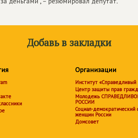
за деньгами", – резюмировал депутат.
Добавь в закладки
тия
Организации
ram
Институт «Справедливый
Центр защиты прав граж
акте
Молодежь СПРАВЕДЛИВО
РОССИИ
лассники
Социал-демократический 
be
женщин России
Домсовет