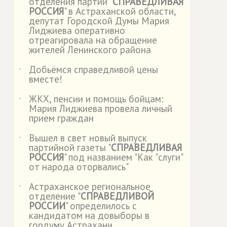
отделения партии "
СПРАВЕДЛИВАЯ
РОССИЯ
" в Астраханской области,
депутат Городской Думы Мария
Лиджиева оперативно
отреагировала на обращение
жителей Ленинского района
Добьёмся справедливой цены
˙
вместе!
ЖКХ, пенсии и помощь бойцам:
˙
Мария Лиджиева провела личный
прием граждан
Вышел в свет новый выпуск
˙
партийной газеты "
СПРАВЕДЛИВАЯ
РОССИЯ
" под названием "Как "слуги"
от народа оторвались"
Астраханское региональное
˙
отделение "
СПРАВЕДЛИВОЙ
РОССИИ
" определилось с
кандидатом на довыборы в
гордуму Астрахани