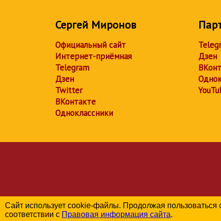
Сергей Миронов
Пар
Официальный сайт
Teleg
Интернет-приёмная
Дзен
Telegram
ВКонт
Дзен
Однок
Twitter
YouTu
ВКонтакте
Одноклассники
Сайт использует cookie-файлы. Продолжая пользоваться 
соответствии с
Правовая информация сайта
.