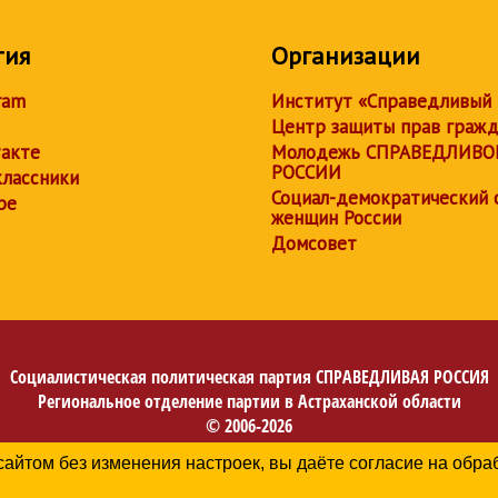
тия
Организации
ram
Институт «Справедливый
Центр защиты прав граж
акте
Молодежь СПРАВЕДЛИВО
РОССИИ
лассники
Социал-демократический 
be
женщин России
Домсовет
Социалистическая политическая партия
СПРАВЕДЛИВАЯ РОССИЯ
Региональное отделение партии в Астраханской области
© 2006-2026
Политика в отношении обработки персональных данных
сайтом без изменения настроек, вы даёте согласие на обр