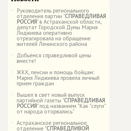
Руководитель регионального
˙
отделения партии "
СПРАВЕДЛИВАЯ
РОССИЯ
" в Астраханской области,
депутат Городской Думы Мария
Лиджиева оперативно
отреагировала на обращение
жителей Ленинского района
Добьёмся справедливой цены
˙
вместе!
ЖКХ, пенсии и помощь бойцам:
˙
Мария Лиджиева провела личный
прием граждан
Вышел в свет новый выпуск
˙
партийной газеты "
СПРАВЕДЛИВАЯ
РОССИЯ
" под названием "Как "слуги"
от народа оторвались"
Астраханское региональное
˙
отделение "
СПРАВЕДЛИВОЙ