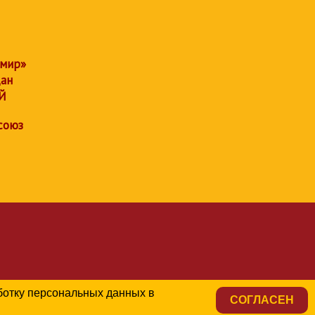
 мир»
дан
Й
союз
аботку персональных данных в
СОГЛАСЕН