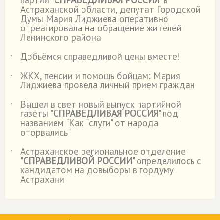
партии "
СПРАВЕДЛИВАЯ РОССИЯ
" в
Астраханской области, депутат Городской
Думы Мария Лиджиева оперативно
отреагировала на обращение жителей
Ленинского района
Добьёмся справедливой цены вместе!
˙
ЖКХ, пенсии и помощь бойцам: Мария
˙
Лиджиева провела личный прием граждан
Вышел в свет новый выпуск партийной
˙
газеты "
СПРАВЕДЛИВАЯ РОССИЯ
" под
названием "Как "слуги" от народа
оторвались"
Астраханское региональное отделение
˙
"
СПРАВЕДЛИВОЙ РОССИИ
" определилось с
кандидатом на довыборы в гордуму
Астрахани