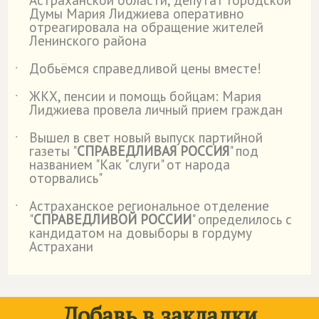
Астраханской области, депутат Городской
Думы Мария Лиджиева оперативно
отреагировала на обращение жителей
Ленинского района
Добьёмся справедливой цены вместе!
˙
ЖКХ, пенсии и помощь бойцам: Мария
˙
Лиджиева провела личный прием граждан
Вышел в свет новый выпуск партийной
˙
газеты "
СПРАВЕДЛИВАЯ РОССИЯ
" под
названием "Как "слуги" от народа
оторвались"
Астраханское региональное отделение
˙
"
СПРАВЕДЛИВОЙ РОССИИ
" определилось с
кандидатом на довыборы в гордуму
Астрахани
Добавь в закладки