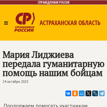
СПРАВЕДЛИВАЯ РОССИЯ
≡
АСТРАХАНСКАЯ ОБЛАСТЬ
Главная
Новости
Лица
Фото/Видео
Газета
Контакты
Мария Лиджиева
передала гуманитарную
помощь нашим бойцам
24 октября 2023
Продолжаем помогать участникам