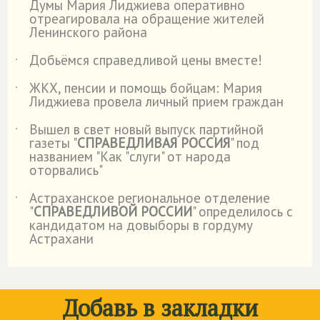
Думы Мария Лиджиева оперативно
отреагировала на обращение жителей
Ленинского района
Добьёмся справедливой цены вместе!
˙
ЖКХ, пенсии и помощь бойцам: Мария
˙
Лиджиева провела личный прием граждан
Вышел в свет новый выпуск партийной
˙
газеты "
СПРАВЕДЛИВАЯ РОССИЯ
" под
названием "Как "слуги" от народа
оторвались"
Астраханское региональное отделение
˙
"
СПРАВЕДЛИВОЙ РОССИИ
" определилось с
кандидатом на довыборы в гордуму
Астрахани
Добавь в закладки