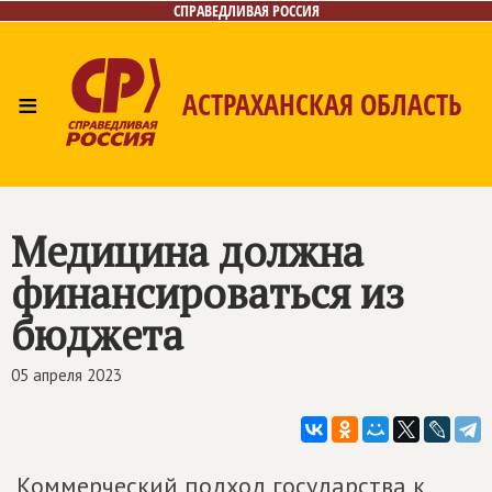
СПРАВЕДЛИВАЯ РОССИЯ
≡
АСТРАХАНСКАЯ ОБЛАСТЬ
Главная
Новости
Лица
Фото/Видео
Газета
Контакты
Медицина должна
финансироваться из
бюджета
05 апреля 2023
Коммерческий подход государства к