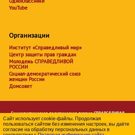
Одноклассники
YouTube
Организации
Институт «Справедливый мир»
Центр защиты прав граждан
Молодежь СПРАВЕДЛИВОЙ
РОССИИ
Социал-демократический союз
женщин России
Домсовет
Социалистическая политическая партия
СПРАВЕДЛИВАЯ
Сайт использует cookie-файлы. Продолжая
РОССИЯ
пользоваться сайтом без изменения настроек, вы даёте
Региональное отделение партии в Астраханской области
согласие на обработку персональных данных в
© 2006-2026
соответствии с
Правовая информация сайта
.