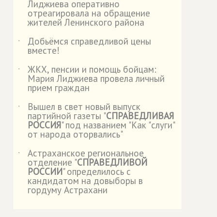
Лиджиева оперативно
отреагировала на обращение
жителей Ленинского района
Добьёмся справедливой цены
˙
вместе!
ЖКХ, пенсии и помощь бойцам:
˙
Мария Лиджиева провела личный
прием граждан
Вышел в свет новый выпуск
˙
партийной газеты "
СПРАВЕДЛИВАЯ
РОССИЯ
" под названием "Как "слуги"
от народа оторвались"
Астраханское региональное
˙
отделение "
СПРАВЕДЛИВОЙ
РОССИИ
" определилось с
кандидатом на довыборы в
гордуму Астрахани