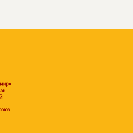
 мир»
дан
Й
союз