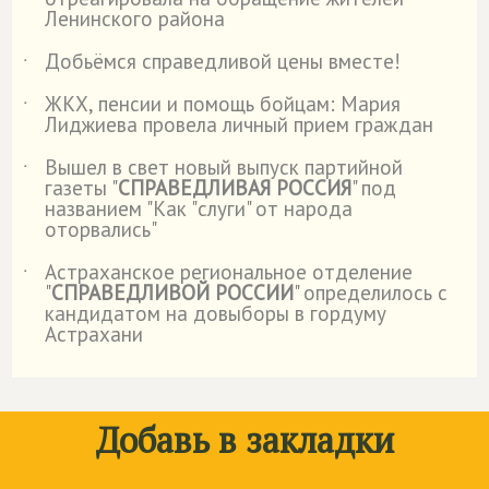
Ленинского района
Добьёмся справедливой цены вместе!
˙
ЖКХ, пенсии и помощь бойцам: Мария
˙
Лиджиева провела личный прием граждан
Вышел в свет новый выпуск партийной
˙
газеты "
СПРАВЕДЛИВАЯ РОССИЯ
" под
названием "Как "слуги" от народа
оторвались"
Астраханское региональное отделение
˙
"
СПРАВЕДЛИВОЙ РОССИИ
" определилось с
кандидатом на довыборы в гордуму
Астрахани
Добавь в закладки