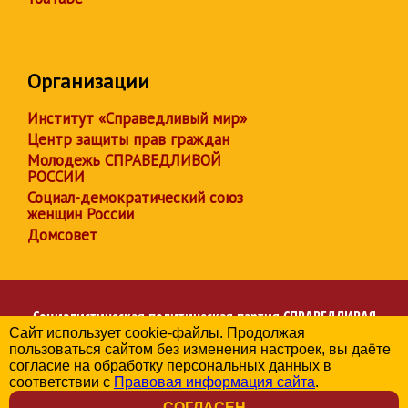
Организации
Институт «Справедливый мир»
Центр защиты прав граждан
Молодежь СПРАВЕДЛИВОЙ
РОССИИ
Социал-демократический союз
женщин России
Домсовет
Социалистическая политическая партия
СПРАВЕДЛИВАЯ
Сайт использует cookie-файлы. Продолжая
РОССИЯ
пользоваться сайтом без изменения настроек, вы даёте
Региональное отделение партии в Астраханской области
согласие на обработку персональных данных в
© 2006-2026
соответствии с
Правовая информация сайта
.
Политика в отношении обработки персональных данных
СОГЛАСЕН