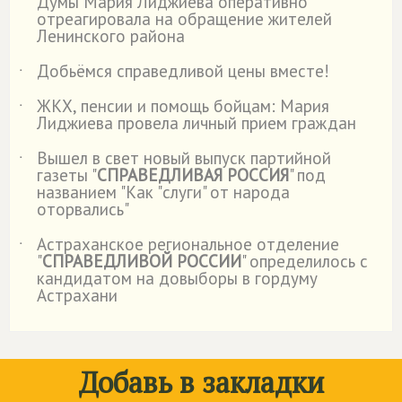
Думы Мария Лиджиева оперативно
отреагировала на обращение жителей
Ленинского района
Добьёмся справедливой цены вместе!
˙
ЖКХ, пенсии и помощь бойцам: Мария
˙
Лиджиева провела личный прием граждан
Вышел в свет новый выпуск партийной
˙
газеты "
СПРАВЕДЛИВАЯ РОССИЯ
" под
названием "Как "слуги" от народа
оторвались"
Астраханское региональное отделение
˙
"
СПРАВЕДЛИВОЙ РОССИИ
" определилось с
кандидатом на довыборы в гордуму
Астрахани
Добавь в закладки