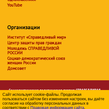
YouTube
Организации
Институт «Справедливый мир»
Центр защиты прав граждан
Молодежь СПРАВЕДЛИВОЙ
РОССИИ
Социал-демократический союз
женщин России
Домсовет
Социалистическая политическая партия
СПРАВЕДЛИВАЯ
Сайт использует cookie-файлы. Продолжая
РОССИЯ
пользоваться сайтом без изменения настроек, вы даёте
Региональное отделение партии в Астраханской области
согласие на обработку персональных данных в
© 2006-2026
соответствии с
Правовая информация сайта
.