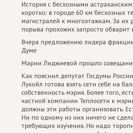
История с бесхозными астраханскими
коротко: в городе 60 км бесхозных т
магистралей к многоэтажкам. За их р
порыва прохожих запросто обварит 
Вчера предложению лидера фракци
Думе
Марии Лиджиевой прошло совещание 
Как пояснил депутат Госдумы России
Лукойл готова взять сети себе на ба
собственность мэрия. Более того, ест
частной компании Теплосети к мэри
должны эти работы организовать. Ест
Ни по одному из них ничего не сдел
требующих изучения. Но надо торопит