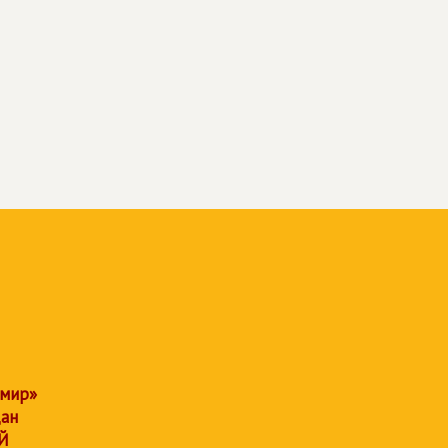
 мир»
дан
Й