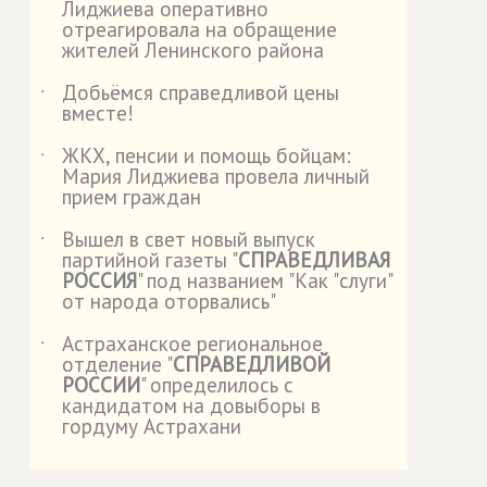
Лиджиева оперативно
отреагировала на обращение
жителей Ленинского района
Добьёмся справедливой цены
˙
вместе!
ЖКХ, пенсии и помощь бойцам:
˙
Мария Лиджиева провела личный
прием граждан
Вышел в свет новый выпуск
˙
партийной газеты "
СПРАВЕДЛИВАЯ
РОССИЯ
" под названием "Как "слуги"
от народа оторвались"
Астраханское региональное
˙
отделение "
СПРАВЕДЛИВОЙ
РОССИИ
" определилось с
кандидатом на довыборы в
гордуму Астрахани