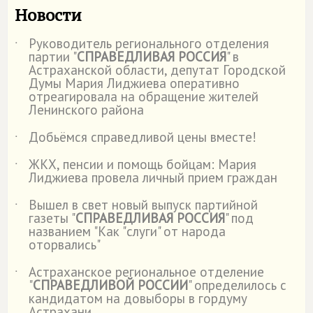
Новости
Руководитель регионального отделения
˙
партии "
СПРАВЕДЛИВАЯ РОССИЯ
" в
Астраханской области, депутат Городской
Думы Мария Лиджиева оперативно
отреагировала на обращение жителей
Ленинского района
Добьёмся справедливой цены вместе!
˙
ЖКХ, пенсии и помощь бойцам: Мария
˙
Лиджиева провела личный прием граждан
Вышел в свет новый выпуск партийной
˙
газеты "
СПРАВЕДЛИВАЯ РОССИЯ
" под
названием "Как "слуги" от народа
оторвались"
Астраханское региональное отделение
˙
"
СПРАВЕДЛИВОЙ РОССИИ
" определилось с
кандидатом на довыборы в гордуму
Астрахани