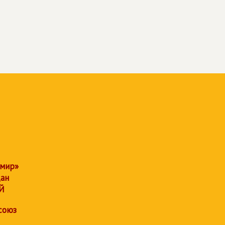
 мир»
дан
Й
союз