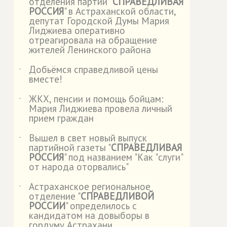
отделения партии "
СПРАВЕДЛИВАЯ
РОССИЯ
" в Астраханской области,
депутат Городской Думы Мария
Лиджиева оперативно
отреагировала на обращение
жителей Ленинского района
Добьёмся справедливой цены
˙
вместе!
ЖКХ, пенсии и помощь бойцам:
˙
Мария Лиджиева провела личный
прием граждан
Вышел в свет новый выпуск
˙
партийной газеты "
СПРАВЕДЛИВАЯ
РОССИЯ
" под названием "Как "слуги"
от народа оторвались"
Астраханское региональное
˙
отделение "
СПРАВЕДЛИВОЙ
РОССИИ
" определилось с
кандидатом на довыборы в
гордуму Астрахани