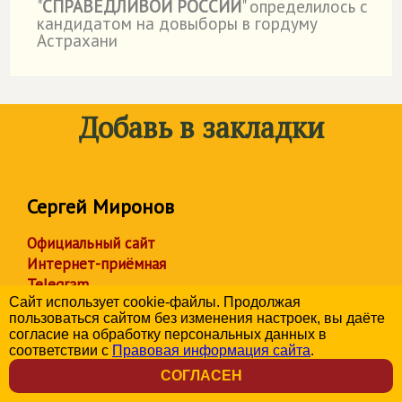
"
СПРАВЕДЛИВОЙ РОССИИ
" определилось с
кандидатом на довыборы в гордуму
Астрахани
Добавь в закладки
Сергей Миронов
Официальный сайт
Интернет-приёмная
Telegram
Сайт использует cookie-файлы. Продолжая
Дзен
пользоваться сайтом без изменения настроек, вы даёте
Twitter
согласие на обработку персональных данных в
ВКонтакте
соответствии с
Правовая информация сайта
.
Одноклассники
СОГЛАСЕН