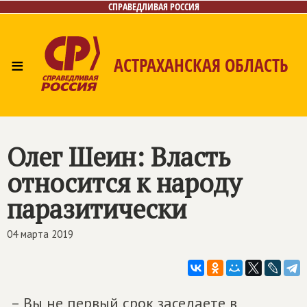
СПРАВЕДЛИВАЯ РОССИЯ
≡
АСТРАХАНСКАЯ ОБЛАСТЬ
Главная
Новости
Лица
Фото/Видео
Газета
Контакты
Олег Шеин: Власть
относится к народу
паразитически
04 марта 2019
– Вы не первый срок заседаете в