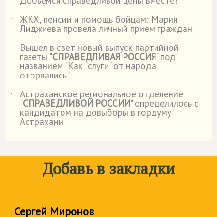
Добьёмся справедливой цены вместе!
˙
ЖКХ, пенсии и помощь бойцам: Мария
˙
Лиджиева провела личный прием граждан
Вышел в свет новый выпуск партийной
˙
газеты "
СПРАВЕДЛИВАЯ РОССИЯ
" под
названием "Как "слуги" от народа
оторвались"
Астраханское региональное отделение
˙
"
СПРАВЕДЛИВОЙ РОССИИ
" определилось с
кандидатом на довыборы в гордуму
Астрахани
Добавь в закладки
Сергей Миронов