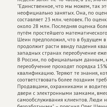
"Единственное, что мы можем, так э
неофициально занятых. Она, по оце
составляет 23 млн. человек. По оце
около 28 млн. Последняя оценка бол
путём простейшего математического 
Шеин предположил, что в будущем в 
продолжит расти ввиду падения ква
западных странах переобучение еже
В России, по официальным данным, ко
переобучение проходят порядка 15%
квалификацию. Теряют те знания, ко
соответствовать более поздним треб
Продавцами, охранниками и водител
двери с электронными замками, вме
самообслуживания клиентов. Люди 
безработными", – пояснил Олег Шеин