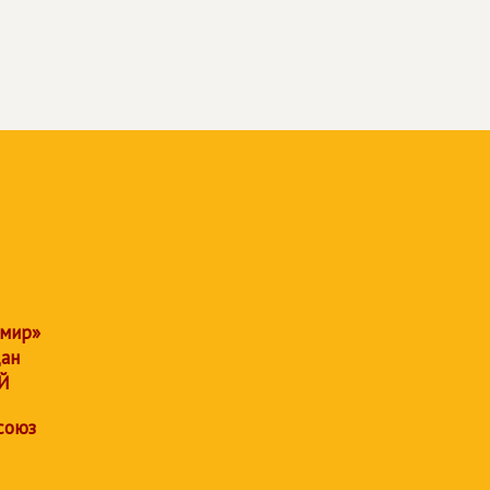
 мир»
дан
Й
союз