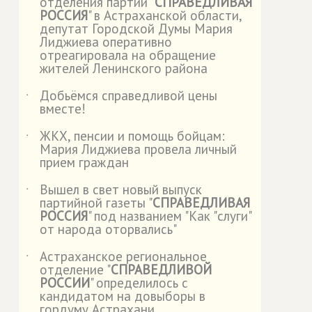
отделения партии "
СПРАВЕДЛИВАЯ
РОССИЯ
" в Астраханской области,
депутат Городской Думы Мария
Лиджиева оперативно
отреагировала на обращение
жителей Ленинского района
Добьёмся справедливой цены
˙
вместе!
ЖКХ, пенсии и помощь бойцам:
˙
Мария Лиджиева провела личный
прием граждан
Вышел в свет новый выпуск
˙
партийной газеты "
СПРАВЕДЛИВАЯ
РОССИЯ
" под названием "Как "слуги"
от народа оторвались"
Астраханское региональное
˙
отделение "
СПРАВЕДЛИВОЙ
РОССИИ
" определилось с
кандидатом на довыборы в
гордуму Астрахани