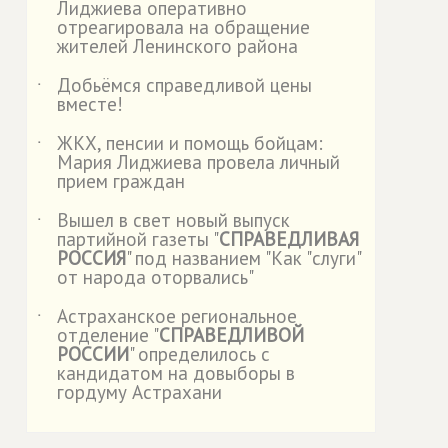
Лиджиева оперативно
отреагировала на обращение
жителей Ленинского района
Добьёмся справедливой цены
˙
вместе!
ЖКХ, пенсии и помощь бойцам:
˙
Мария Лиджиева провела личный
прием граждан
Вышел в свет новый выпуск
˙
партийной газеты "
СПРАВЕДЛИВАЯ
РОССИЯ
" под названием "Как "слуги"
от народа оторвались"
Астраханское региональное
˙
отделение "
СПРАВЕДЛИВОЙ
РОССИИ
" определилось с
кандидатом на довыборы в
гордуму Астрахани