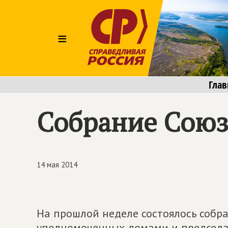
≡
Глав
Собрание Союз
14 мая 2014
На прошлой неделе состоялось собр
уполномоченных домами и председа