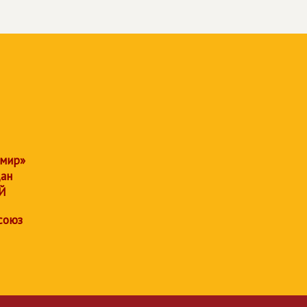
 мир»
дан
Й
союз