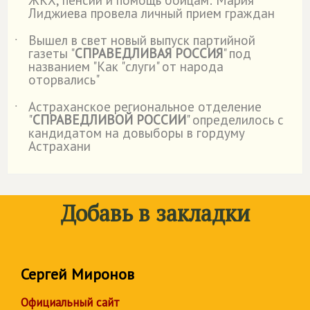
ЖКХ, пенсии и помощь бойцам: Мария
˙
Лиджиева провела личный прием граждан
Вышел в свет новый выпуск партийной
˙
газеты "
СПРАВЕДЛИВАЯ РОССИЯ
" под
названием "Как "слуги" от народа
оторвались"
Астраханское региональное отделение
˙
"
СПРАВЕДЛИВОЙ РОССИИ
" определилось с
кандидатом на довыборы в гордуму
Астрахани
Добавь в закладки
Сергей Миронов
Официальный сайт