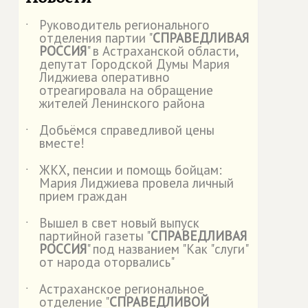
Руководитель регионального
˙
отделения партии "
СПРАВЕДЛИВАЯ
РОССИЯ
" в Астраханской области,
депутат Городской Думы Мария
Лиджиева оперативно
отреагировала на обращение
жителей Ленинского района
Добьёмся справедливой цены
˙
вместе!
ЖКХ, пенсии и помощь бойцам:
˙
Мария Лиджиева провела личный
прием граждан
Вышел в свет новый выпуск
˙
партийной газеты "
СПРАВЕДЛИВАЯ
РОССИЯ
" под названием "Как "слуги"
от народа оторвались"
Астраханское региональное
˙
отделение "
СПРАВЕДЛИВОЙ