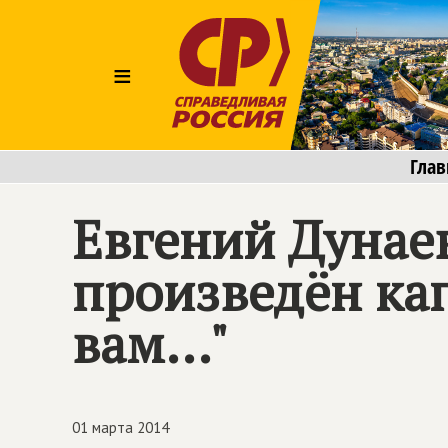
≡
Глав
Евгений Дунаев
произведён ка
вам..."
01 марта 2014