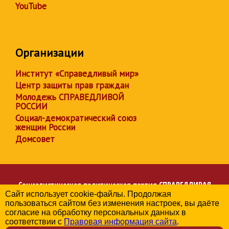
YouTube
Организации
Институт «Справедливый мир»
Центр защиты прав граждан
Молодежь СПРАВЕДЛИВОЙ
РОССИИ
Социал-демократический союз
женщин России
Домсовет
Социалистическая политическая партия
СПРАВЕДЛИВАЯ
Сайт использует cookie-файлы. Продолжая
РОССИЯ
пользоваться сайтом без изменения настроек, вы даёте
Региональное отделение партии в Астраханской области
согласие на обработку персональных данных в
© 2006-2026
соответствии с
Правовая информация сайта
.